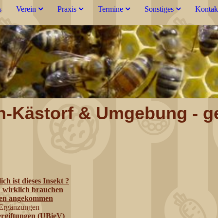
s
Verein
Praxis
Termine
Sonstiges
Kontak
Kästorf & Umgebung - ge
ch ist dieses Insekt ?
 wirklich brauchen
ssen angekommen
n Ergänzungen
ergiftungen (UBieV)