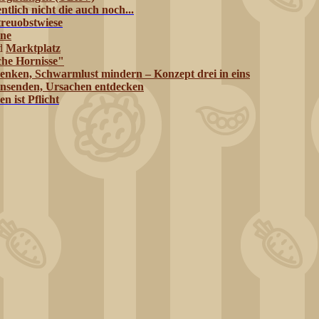
ntlich nicht die auch noch...
treuobstwiese
ine
d
Marktplatz
che Hornisse"
senken, Schwarmlust mindern – Konzept drei in eins
insenden, Ursachen entdecken
 ist Pflicht