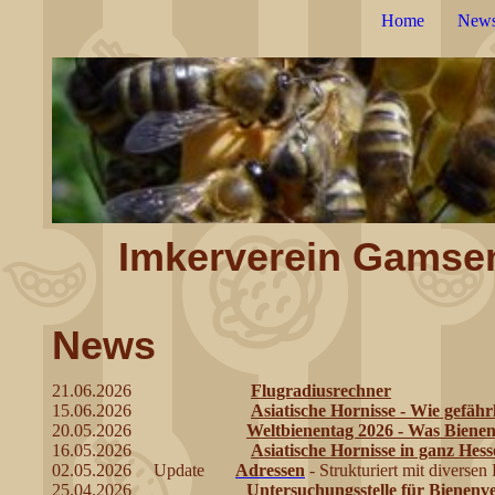
Home
New
Imkerverein Gamsen-
News
21.06.2026
Flugradiusrechner
15.06.2026
Asiatische Hornisse - Wie gefährli
20.05.2026
Weltbienentag 2026 - Was Bienen
16.05.2026
Asiatische Hornisse in ganz He
02.05.2026 Update
Adressen
- Strukturiert mit diverse
25.04.2026
Untersuchungsstelle für Bienenv